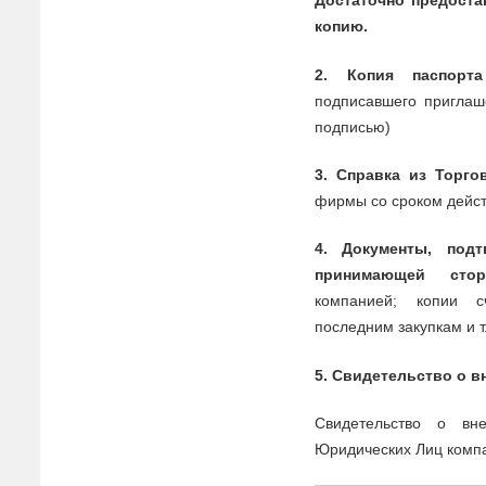
Достаточно предоста
копию.
2. Копия паспорта
подписа
в
шего приглаш
подписью)
3. Спра
в
ка из Торго
фирмы со сроком дейс
4.
Документы
,
подт
принимающей стор
компанией; копии с
последним закупкам и т
5. С
в
идетельст
в
о о
в
С
в
идетельст
в
о о
в
н
Юридических Лиц компа