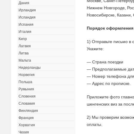
Москве, Санкт-Петербур
Дания
Нижнем Новгороде, Рос
Ирландия
Новосибирске, Казани, 
Исландия
Испания
Порядок оформления
Италия
Кипр
1) Отправьте письмо в
Латвия
Укажите:
Литва
Мальта
— Страна поездки
Нидерланды
— Предполагаемые дат
Норвегия
— Номер телефона для
Польша
— Адрес по прописке.
Румыния
Словения
Приложите фото главно
Словакия
шенгенских виз за посл
Финляндия
2) Мы проверим возмож
Франция
оплаты.
Хорватия
Чехия