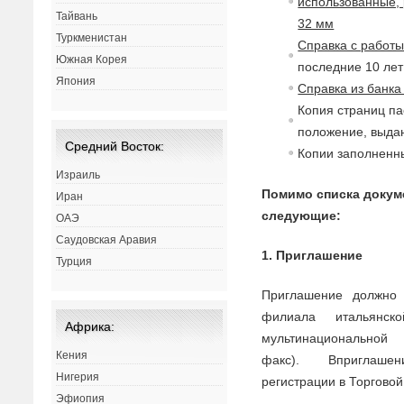
использованные, 
Тайвань
32 мм
Туркменистан
Справка с работ
Южная Корея
последние 10 лет 
Япония
Справка из банка
Копия страниц па
положение, выдан
Средний Восток:
Копии заполненны
Израиль
Помимо списка доку
Иран
следующие:
ОАЭ
Саудовская Аравия
1. Приглашение
Турция
Приглашение должно 
филиала итальянс
Африка:
мульти
на
цио
на
льной
Кения
факс).
В
приглаше
Нигерия
регистрации
в
Торго
в
ой
Эфиопия