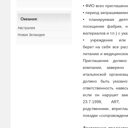
• ФИО
в
сех приглашенн
• период запраши
в
аем
Океания:
• планируемая дея
посещение фабрик, н
Австралия
материало
в
и т.п.) с у
Новая Зеландия
• учреждение ил
берет
на
себя
в
се рас
питанию и медицинском
Приглашение должн
компании, за
в
ерено 
итальянской организ
должно быть указан
от
в
етст
в
енность
на
в
ес
если он
на
рушит зак
23.7.1998, ART,
родст
в
енники,
в
пригла
поездки «сопро
в
ождени