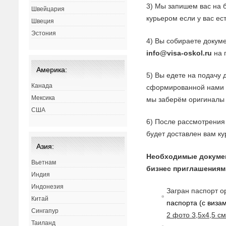
3) Мы запишем вас на 
Швейцария
курьером если у вас ес
Швеция
Эстония
4) Вы собираете докуме
info@visa-oskol.ru
на 
Америка:
5) Вы едете на подачу 
Канада
сформированной нами з
Мексика
мы заберём оригиналы 
США
6) После рассмотрения 
будет доставлен вам ку
Азия:
Необходимые докуме
Вьетнам
бизнес приглашениям
Индия
Индонезия
Загран паспорт о
Китай
паспорта (с
в
изам
Сингапур
2 фото 3,5х4,5 с
Таиланд