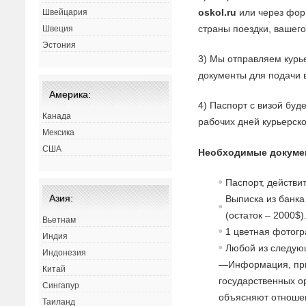
oskol.ru
или через форм
Швейцария
страны поездки, вашего
Швеция
Эстония
3) Мы отправляем курь
документы для подачи в
Америка:
4) Паспорт с визой буд
Канада
рабочих дней курьерск
Мексика
США
Необходимые докуме
Паспорт, действи
Азия:
Выписка из банка
(остаток – 2000$)
Вьетнам
1 цветная фотог
Индия
Любой из следую
Индонезия
—Информация, при
Китай
государственных о
Сингапур
объясняют отношен
Таиланд