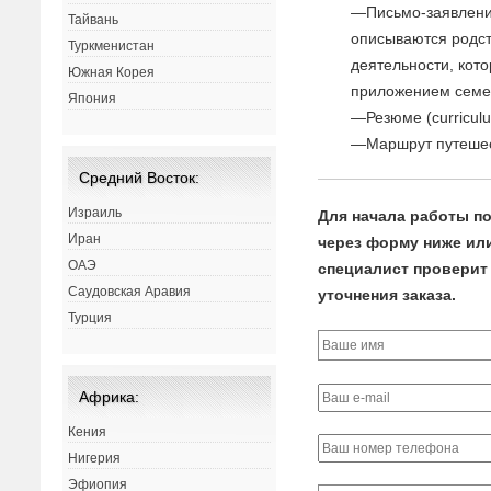
—Письмо-заявление
Тайвань
описываются родст
Туркменистан
деятельности, кото
Южная Корея
приложением семей
Япония
—Резюме (curriculu
—Маршрут путешес
Средний Восток:
Израиль
Для начала работы по
Иран
через форму ниже или 
ОАЭ
специалист проверит 
Саудовская Аравия
уточнения заказа.
Турция
Африка:
Кения
Нигерия
Эфиопия