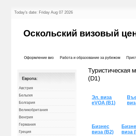
Today's date: Friday Aug 07 2026
Оскольский визовый це
Оформление виз
Работа и образование за рубежом
Приг
Туристическая м
(D1)
Европа:
Австрия
Бельгия
Эл. виза
Въе
eVOA (B1)
виз
Болгария
Великобритания
Венгрия
Германия
Бизнес
Бизн
виза (B2)
виза 
Греция