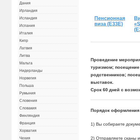
Дания
Ирландия
Пенсионная
В
Исландия
виза (Е33Е)
«
Испания
(Е
Италия
Кипр
Латвия
Литва
Проведение мероприя
Мальта
туризмом; посещение
Нидерланды
родственников; посе
Норвегия
выставок.
Польша
Срок 60 дней с возмо
Румыния
Словения
Словакия
Порядок оформления
Финляндия
Франция
1) Вы собираете докуме
Хорватия
2) Отправляете сканы 
Чехия