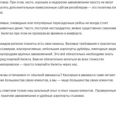
говор. При этом, часто, хорошие и недорогие авиакомпании просто не могут
латить дополнительные комиссионные сайтам ресейлерам — это политика lo
st.
ямые, очевидные или популярные пересадочные рейсы не всегда стоят
екватных денег. Часто, поступая нестандартно, можно существенно сэкономи
 билетах при этом не проиграв во времени и комфорте.
каждом регионе планеты есть свои нюансы. Визовые требования к транзитн
ассажирам, альтернативные, небольшие аэропорты дублёры, ежегодные акци
распродажи крупных авиакомпаний. Это всё обязательно необходимо знать
ред покупкой билета. Вам не обязательно копаться во всех тонкостях
иаперевозок — просто покупайте билеты через нас.
м мы отличаемся от обычной авиакассы? Кассирши в авиакассе сами летают
же большинства своих клиентов, а мы — чаще большинства своих клиентов.
ы советуем только наш реальный опыт и опыт наших клиентов. Проверенны
 практике авиакомпании и удобные аэропорты стыковок.