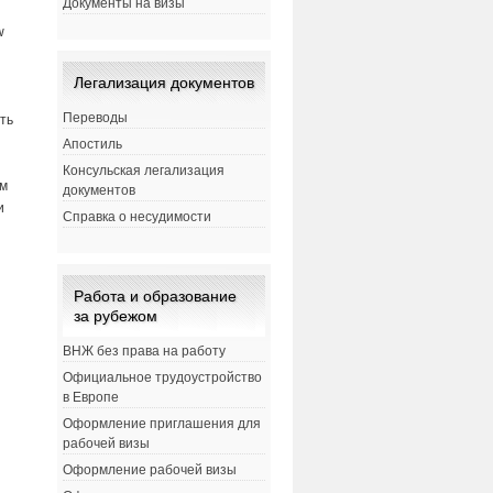
Документы на визы
w
Легализация документов
Переводы
ть
Апостиль
Консульская легализация
ым
документов
и
Справка о несудимости
Работа и образование
за рубежом
ВНЖ без права на работу
Официальное трудоустройство
е
в Европе
Оформление приглашения для
рабочей визы
Оформление рабочей визы