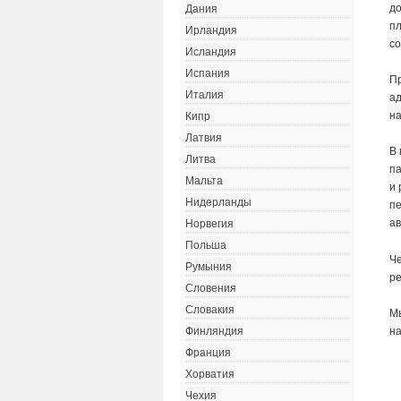
до
Дания
п
Ирландия
co
Исландия
Испания
Пр
Италия
ад
на
Кипр
Латвия
В 
Литва
п
Мальта
и 
Нидерланды
пе
ав
Норвегия
Польша
Че
Румыния
ре
Словения
Словакия
М
на
Финляндия
Франция
Хорватия
Чехия