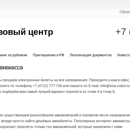
Оформ
+7 
зовый центр
ание за рубежом
Приглашение в РФ
Легализация документов
Новост
виакасса
 продаём электронные билеты на все направления. Приходите к нам в офис
оните по телефону +7 (4722) 777 700 или пишите по E-mail: info@visa-oskol.ru
 подберём вам самый лучший вариант перелёта из точки А в точку Б.
ри существующем разнообразии авиакомпаний и огромном числе направлени
 всегда просто найти дешёвые авиабилеты. Популярные интернет авиакасс
едлагают перелёты только тех авиакомпаний, которые заключили с ними