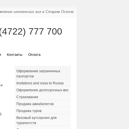
ление шенгенских виз в Старом Осколе
(4722) 777 700
и
Контакты
Оплата
Оформление заграничных
паспортов
,
Invitations and visas to Russia
 и
Оформление долгосрочных виз
Страхование
Продажа авиабилетов
Продажа туров
й
Визовый аутсорсинг для
ы
турагентств